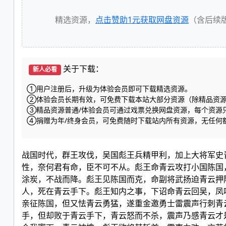
精选资源，
点击赞助
1
元获取网盘资源
（含后续
关于下载：
新人必看
①用户注册后，升级为体验会员即可下载精选资源。
②体验会员长期有效，可免费下载本站大部分资源（除精品资
③精品资源普通/体验会员可通过戏票兑换网盘资源，每个资源
④捐赠为年/终身会员，可免费随时下载站内所有资源，无任何
战国时代，群王攻伐，吴国彪王兵精甲利，加上大将军史
性，奈何君有命，臣不可不从。彪王命青云攻打小国陈国
涂炭，不战而降。彪王见陈国而克，命副将武扬迫青云押
人，死在青云手下。彪王知内之事，下诏命青云回吴，凤
亲征陈国，但又怯青云勇猛，遂重金邀勇士雷震声行刺青
手，但却败于青云手下，青云怒而不杀，震声乃感青云才