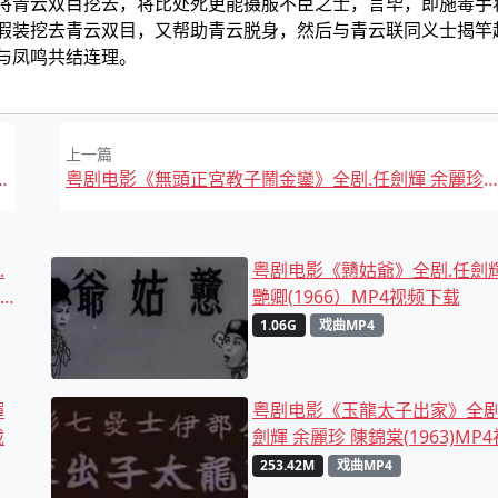
将青云双目挖去，将比处死更能摄服不臣之士，言毕，即施毒手
假装挖去青云双目，又帮助青云脱身，然后与青云联同义士揭竿
与凤鸣共结连理。
上一篇
劍輝 鄧碧雲 梁醒波(1958).MP4视频下载
粤剧电影《無頭正宮教子鬧金鑾》全剧.任劍輝 余麗珍 梁醒波 林家聲 李香琴(1961)MP4视频下载
.
粤剧电影《戇姑爺》全剧.任劍輝
鹏飞
艷卿(1966）MP4视频下载
1.06G
戏曲MP4
輝
粤剧电影《玉龍太子出家》全剧
载
劍輝 余麗珍 陳錦棠(1963)MP
下载
253.42M
戏曲MP4