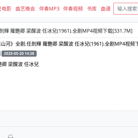
老电影
曲艺晚会
伴奏MP3
伴奏视频
书库
曲谱
羅艷卿 梁醒波 任冰兒(1961).全剧MP4视频下载[331.7M]
河》全剧.任劍輝 羅艷卿 梁醒波 任冰兒(1961).全剧MP4视频
2025-05-20 14:28
艷卿 梁醒波 任冰兒