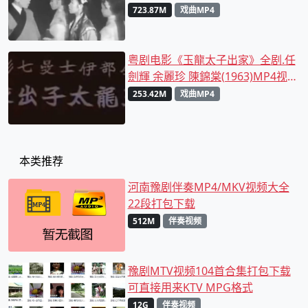
723.87M
戏曲MP4
粤剧电影《玉龍太子出家》全剧.任
劍輝 余麗珍 陳錦棠(1963)MP4视
频下载
253.42M
戏曲MP4
本类推荐
河南豫剧伴奏MP4/MKV视频大全
22段打包下载
512M
伴奏视频
豫剧MTV视频104首合集打包下载
可直接用来KTV MPG格式
12G
伴奏视频