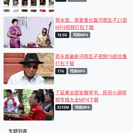
郭永章、高爱香长篇河南坠子21部
MP4视频打包下载
16.5G
戏曲MP4
郭永章最新河南坠子视频19部合集
打包下载
17G
戏曲MP4
丁延果全部安徽琴书、民间小调视
频专辑大全MP4下载
5210M
戏曲MP4
专题列表