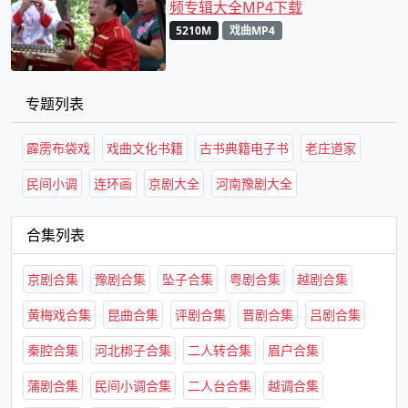
频专辑大全MP4下载
5210M
戏曲MP4
专题列表
霹雳布袋戏
戏曲文化书籍
古书典籍电子书
老庄道家
民间小调
连环画
京剧大全
河南豫剧大全
合集列表
京剧合集
豫剧合集
坠子合集
粤剧合集
越剧合集
黄梅戏合集
昆曲合集
评剧合集
晋剧合集
吕剧合集
秦腔合集
河北梆子合集
二人转合集
眉户合集
蒲剧合集
民间小调合集
二人台合集
越调合集