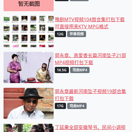
豫剧MTV视频104首合集打包下载
可直接用来KTV MPG格式
12G
伴奏视频
郭永章、高爱香长篇河南坠子21部
MP4视频打包下载
16.5G
戏曲MP4
郭永章最新河南坠子视频19部合集
打包下载
17G
戏曲MP4
丁延果全部安徽琴书、民间小调视