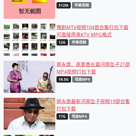
512M
伴奏视频
豫剧MTV视频104首合集打包下载
可直接用来KTV MPG格式
12G
伴奏视频
郭永章、高爱香长篇河南坠子21部
MP4视频打包下载
16.5G
戏曲MP4
郭永章最新河南坠子视频19部合集
打包下载
17G
戏曲MP4