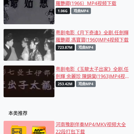
羅艷卿(1966）MP4视频下载
1.06G
戏曲MP4
粤剧电影《月下奇逢》全剧.任劍輝
羅艷卿 馮寶寶(1960)MP4视频下载
723.87M
戏曲MP4
粤剧电影《玉龍太子出家》全剧.任
劍輝 余麗珍 陳錦棠(1963)MP4视
频下载
253.42M
戏曲MP4
本类推荐
河南豫剧伴奏MP4/MKV视频大全
22段打包下载