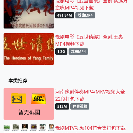
豫剧电影《武当仙袍》全剧.蔡远方
章咏MP4视频下载
491.84M
戏曲MP4
豫剧电影《五世请缨》全剧.王惠
MP4视频下载
1.2G
戏曲MP4
本类推荐
河南豫剧伴奏MP4/MKV视频大全
22段打包下载
512M
伴奏视频
豫剧MTV视频104首合集打包下载