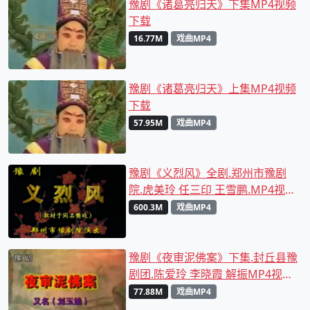
豫剧《诸葛亮归天》下集MP4视频
下载
16.77M
戏曲MP4
豫剧《诸葛亮归天》上集MP4视频
下载
57.95M
戏曲MP4
豫剧《义烈风》全剧.郑州市豫剧
院.虎美玲 任三印 王雪鹏.MP4视频
下载
600.3M
戏曲MP4
豫剧《夜审泥佛案》下集.封丘县豫
剧团.陈爱玲 李晓霞 解振MP4视频
下载
77.88M
戏曲MP4