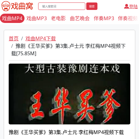
登陆
搜索
戏曲MP4
戏曲MP3
老电影
曲艺晚会
伴奏MP3
伴奏视频
首页
戏曲MP4下载
豫剧《王华买爹》第3集.卢士元 李红梅MP4视频下
载[75.85M]
豫剧《王华买爹》第3集.卢士元 李红梅MP4视频下载