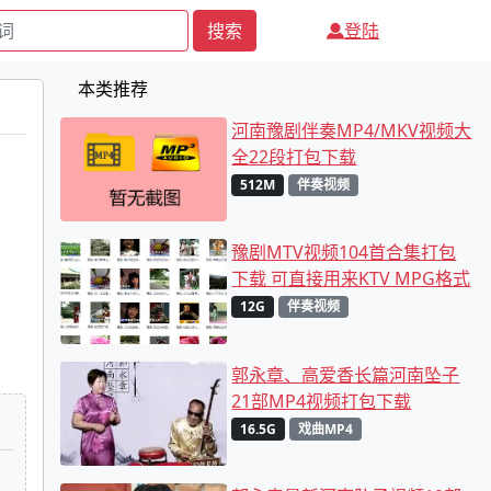
搜索
登陆
本类推荐
河南豫剧伴奏MP4/MKV视频大
全22段打包下载
512M
伴奏视频
豫剧MTV视频104首合集打包
下载 可直接用来KTV MPG格式
12G
伴奏视频
郭永章、高爱香长篇河南坠子
21部MP4视频打包下载
16.5G
戏曲MP4