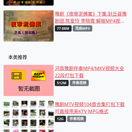
豫剧《夜审泥佛案》下集.封丘县豫
剧团.陈爱玲 李晓霞 解振MP4视频
下载
77.88M
戏曲MP4
本类推荐
河南豫剧伴奏MP4/MKV视频大全
22段打包下载
512M
伴奏视频
豫剧MTV视频104首合集打包下载
可直接用来KTV MPG格式
12G
伴奏视频