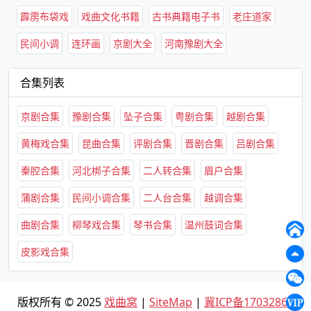
霹雳布袋戏
戏曲文化书籍
古书典籍电子书
老庄道家
民间小调
连环画
京剧大全
河南豫剧大全
合集列表
京剧合集
豫剧合集
坠子合集
粤剧合集
越剧合集
黄梅戏合集
昆曲合集
评剧合集
晋剧合集
吕剧合集
秦腔合集
河北梆子合集
二人转合集
眉户合集
蒲剧合集
民间小调合集
二人台合集
越调合集
曲剧合集
柳琴戏合集
琴书合集
温州鼓词合集
皮影戏合集
版权所有 © 2025
戏曲窝
|
SiteMap
|
冀ICP备17032860