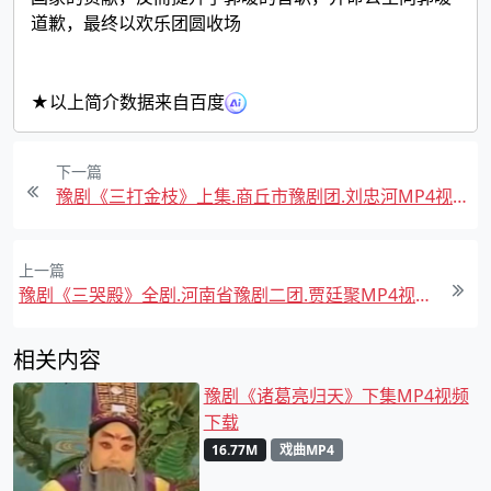
道歉，最终以欢乐团圆收场‌
★以上简介数据来自百度
下一篇
豫剧《三打金枝》上集.商丘市豫剧团.刘忠河MP4视频下载
上一篇
豫剧《三哭殿》全剧.河南省豫剧二团.贾廷聚MP4视频下载
相关内容
豫剧《诸葛亮归天》下集MP4视频
下载
16.77M
戏曲MP4