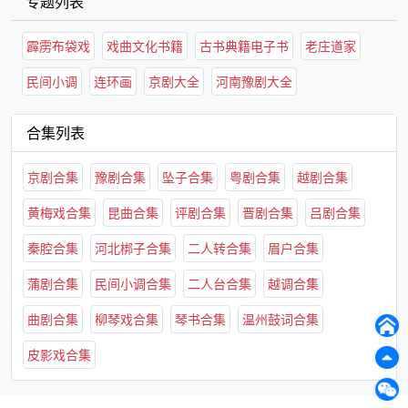
专题列表
霹雳布袋戏
戏曲文化书籍
古书典籍电子书
老庄道家
民间小调
连环画
京剧大全
河南豫剧大全
合集列表
京剧合集
豫剧合集
坠子合集
粤剧合集
越剧合集
黄梅戏合集
昆曲合集
评剧合集
晋剧合集
吕剧合集
秦腔合集
河北梆子合集
二人转合集
眉户合集
蒲剧合集
民间小调合集
二人台合集
越调合集
曲剧合集
柳琴戏合集
琴书合集
温州鼓词合集
皮影戏合集