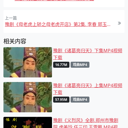
上一篇
豫剧《母老虎上轿之母老虎开店》第2集. 李春 郭玉珠MP4视频下载
相关内容
豫剧《诸葛亮归天》下集MP4视频
下载
16.77M
戏曲MP4
豫剧《诸葛亮归天》上集MP4视频
下载
57.95M
戏曲MP4
豫剧《义烈风》全剧.郑州市豫剧
院.虎美玲 任三印 王雪鹏.MP4视频