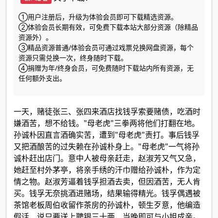
①用户注册后，升级为体验会员即可下载精选资源。
②体验会员长期有效，可免费下载本站大部分资源（除精品
资源外）。
③精品资源普通/体验会员可通过戏票兑换网盘资源，每个
资源只需兑换一次，终身随时下载。
④捐赠为年/终身会员，可免费随时下载站内所有资源，无
任何额外支出。
一天，赌徒张三、张四来酒店找钱孚索要赌债，吃酒时
嫌酒苦，想不给钱。"母老虎"三拳两将他们打翻在地。
孙诚朴因直言酒确实苦，遭到"母老虎"责打。事后钱孚
又把酒酿苦的过失赖在孙诚朴身上。"母老虎"一气将孙
诚朴赶出店门。意中人被母亲赶走，赵淑芳又气又急，
她赶至村外茅亭，将亲手绣的汗巾赠给孙诚朴，作为定
情之物。赵淑芳逼着钱孚担酒去卖，但因酒苦，无人肯
买。钱孚无奈挑酒进赌场，结果输得精光。钱孚偶遇被
茶馆老板周伯收留作茶房的孙诚朴，顿生歹意，他编造
假话，说只要送上聘银三十两，当晚即可与小姐成亲。