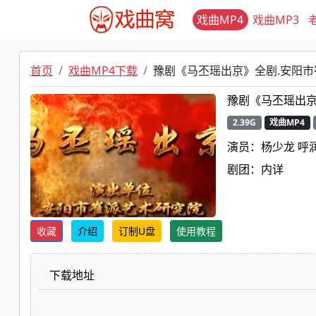
戏曲MP4
戏曲MP3
首页
戏曲MP4下载
豫剧《马丕瑶出京》全剧.安阳市崔派
豫剧《马丕瑶出京
2.39G
戏曲MP4
演员：杨少龙 呼
剧团：内详
收藏
介绍
订制U盘
使用教程
下载地址