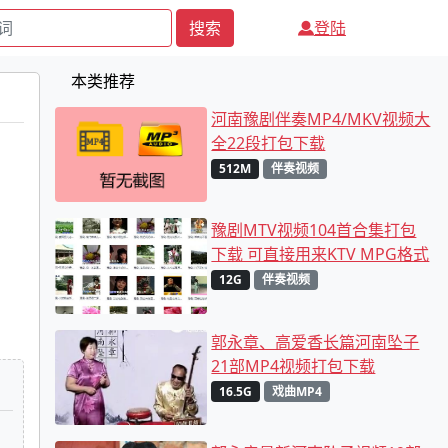
搜索
登陆
本类推荐
河南豫剧伴奏MP4/MKV视频大
全22段打包下载
512M
伴奏视频
豫剧MTV视频104首合集打包
下载 可直接用来KTV MPG格式
12G
伴奏视频
郭永章、高爱香长篇河南坠子
21部MP4视频打包下载
16.5G
戏曲MP4