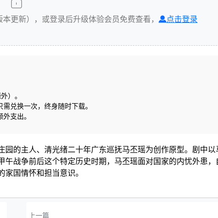
版本更新），或登录后升级体验会员免费查看，
点击登录
源外）。
只需兑换一次，终身随时下载。
额外支出。
庄园的主人、清光绪二十年广东巡抚马丕瑶为创作原型。剧中以
甲午战争前后这个特定历史时期，马丕瑶面对国家的内忧外患，
的家国情怀和担当意识。
上一篇