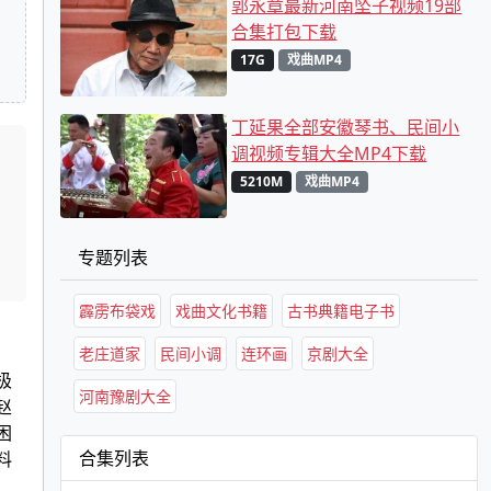
郭永章最新河南坠子视频19部
合集打包下载
17G
戏曲MP4
丁延果全部安徽琴书、民间小
调视频专辑大全MP4下载
5210M
戏曲MP4
专题列表
霹雳布袋戏
戏曲文化书籍
古书典籍电子书
老庄道家
民间小调
连环画
京剧大全
极
河南豫剧大全
赵
困
合集列表
料