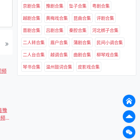
京剧合集
豫剧合集
坠子合集
粤剧合集
越剧合集
黄梅戏合集
昆曲合集
评剧合集
晋剧合集
吕剧合集
秦腔合集
河北梆子合集
二人转合集
眉户合集
蒲剧合集
民间小调合集
二人台合集
越调合集
曲剧合集
柳琴戏合集
琴书合集
温州鼓词合集
皮影戏合集
视频
县豫
视频下