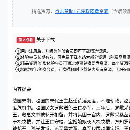
精选资源，
点击赞助
1
元获取网盘资源
（含后续
关于下载：
新人必看
①用户注册后，升级为体验会员即可下载精选资源。
②体验会员长期有效，可免费下载本站大部分资源（除精品资
③精品资源普通/体验会员可通过戏票兑换网盘资源，每个资源
④捐赠为年/终身会员，可免费随时下载站内所有资源，无任何
内容提要
战国末期，赵国的末代王主赵迁荒淫无度，不理朝政，赵
度危机中。赵国民女罗敷送郎王仁参军。三年后，罗敷采
王，救急文书被郭开扣留，并将其困于宫内，罗敷采桑丛
于梳妆楼，并让王仁守楼。宝姬娘娘夜入梳妆楼，方知罗
被郭开、孙光发觉，追至黑龙潭。秦军包围赵国宝姬、王