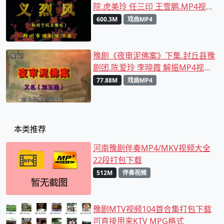
院.虎美玲 任三印 王雪鹏.MP4视频
下载
600.3M
戏曲MP4
豫剧《夜审泥佛案》下集.封丘县豫
剧团.陈爱玲 李晓霞 解振MP4视频
下载
77.88M
戏曲MP4
本类推荐
河南豫剧伴奏MP4/MKV视频大全
22段打包下载
512M
伴奏视频
豫剧MTV视频104首合集打包下载
可直接用来KTV MPG格式