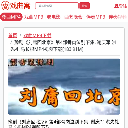
登陆
搜索
戏曲MP4
戏曲MP3
老电影
曲艺晚会
伴奏MP3
伴奏视频
首页
戏曲MP4下载
豫剧《刘庸回北京》第4部骨肉泣别下集. 谢庆军 洪
先礼 马长根MP4视频下载[183.91M]
豫剧《刘庸回北京》第4部骨肉泣别下集. 谢庆军 洪先礼
马长根MP4视频下载