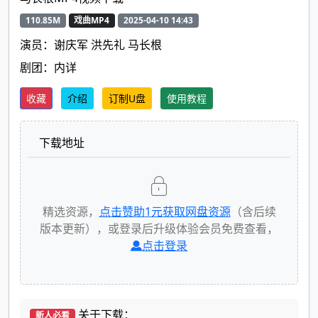
110.85M
戏曲MP4
2025-04-10 14:43
演员：谢庆军 洪先礼 马长根
剧团：内详
收藏
介绍
订制U盘
使用教程
下载地址
精选资源，
点击赞助
1
元获取网盘资源
（含后续
版本更新），或登录后升级体验会员免费查看，
点击登录
关于下载：
新人必看