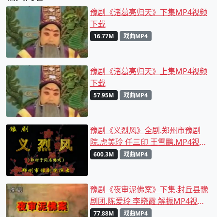
豫剧《诸葛亮归天》下集MP4视频
下载
16.77M
戏曲MP4
豫剧《诸葛亮归天》上集MP4视频
下载
57.95M
戏曲MP4
豫剧《义烈风》全剧.郑州市豫剧
院.虎美玲 任三印 王雪鹏.MP4视频
下载
600.3M
戏曲MP4
豫剧《夜审泥佛案》下集.封丘县豫
剧团.陈爱玲 李晓霞 解振MP4视频
下载
77.88M
戏曲MP4