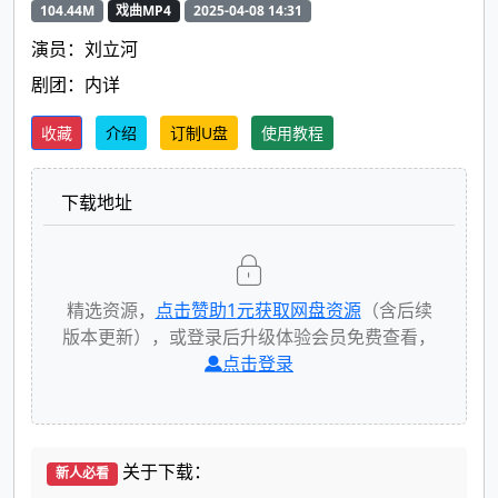
104.44M
戏曲MP4
2025-04-08 14:31
演员：刘立河
剧团：内详
收藏
介绍
订制U盘
使用教程
下载地址
精选资源，
点击赞助
1
元获取网盘资源
（含后续
版本更新），或登录后升级体验会员免费查看，
点击登录
关于下载：
新人必看