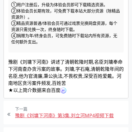
①用户注册后，升级为体验会员即可下载精选资源。
②体验会员长期有效，可免费下载本站大部分资源（除精品
资源外）。
③精品资源普通/体验会员可通过戏票兑换网盘资源，每个
资源只需兑换一次，终身随时下载。
④捐赠为年/终身会员，可免费随时下载站内所有资源，无
任何额外支出。
豫剧《刘墉下河南》讲述了清朝乾隆时期,名臣刘墉奉命
下河南查办贪污案的故事。刘墉,字石庵,清朝乾隆年间的
名臣,他为官清廉,秉公执法,不畏权贵,深受百姓爱戴。河
南地区贪污案件频发,百姓苦
★以上简介数据来自百度
下一篇
豫剧《刘墉下河南》第3集.刘立河MP4视频下载