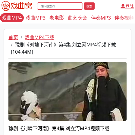
登陆
搜索
戏曲MP4
戏曲MP3
老电影
曲艺晚会
伴奏MP3
伴奏视频
首页
戏曲MP4下载
豫剧《刘墉下河南》第4集.刘立河MP4视频下载
[104.44M]
豫剧《刘墉下河南》第4集.刘立河MP4视频下载