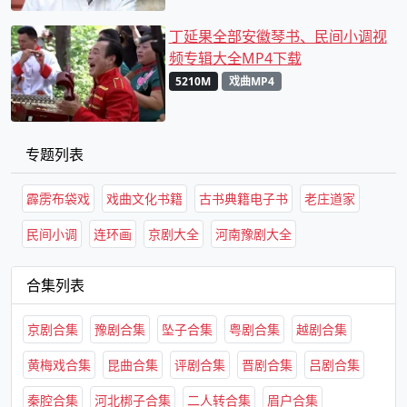
丁延果全部安徽琴书、民间小调视
频专辑大全MP4下载
5210M
戏曲MP4
专题列表
霹雳布袋戏
戏曲文化书籍
古书典籍电子书
老庄道家
民间小调
连环画
京剧大全
河南豫剧大全
合集列表
京剧合集
豫剧合集
坠子合集
粤剧合集
越剧合集
黄梅戏合集
昆曲合集
评剧合集
晋剧合集
吕剧合集
秦腔合集
河北梆子合集
二人转合集
眉户合集