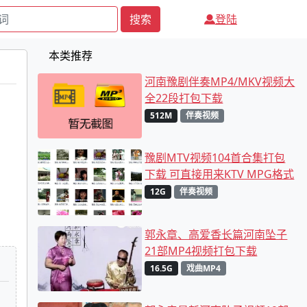
搜索
登陆
本类推荐
河南豫剧伴奏MP4/MKV视频大
全22段打包下载
512M
伴奏视频
豫剧MTV视频104首合集打包
下载 可直接用来KTV MPG格式
12G
伴奏视频
郭永章、高爱香长篇河南坠子
21部MP4视频打包下载
16.5G
戏曲MP4