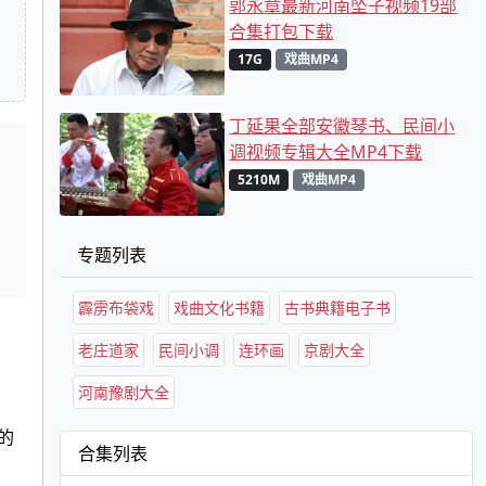
郭永章最新河南坠子视频19部
合集打包下载
17G
戏曲MP4
丁延果全部安徽琴书、民间小
调视频专辑大全MP4下载
5210M
戏曲MP4
专题列表
霹雳布袋戏
戏曲文化书籍
古书典籍电子书
老庄道家
民间小调
连环画
京剧大全
河南豫剧大全
的
合集列表