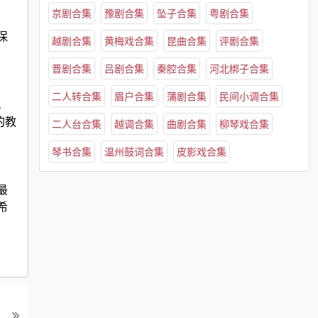
京剧合集
豫剧合集
坠子合集
粤剧合集
保
越剧合集
黄梅戏合集
昆曲合集
评剧合集
晋剧合集
吕剧合集
秦腔合集
河北梆子合集
二人转合集
眉户合集
蒲剧合集
民间小调合集
。
的教
二人台合集
越调合集
曲剧合集
柳琴戏合集
琴书合集
温州鼓词合集
皮影戏合集
最
希