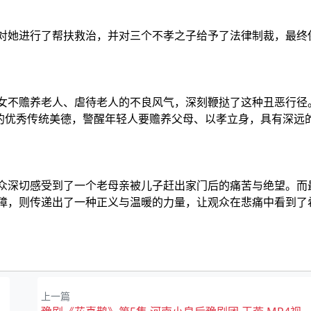
对她进行了帮扶救治，并对三个不孝之子给予了法律制裁，最终
女不赡养老人、虐待老人的不良风气，深刻鞭挞了这种丑恶行径
”的优秀传统美德，警醒年轻人要赡养父母、以孝立身，具有深远
众深切感受到了一个老母亲被儿子赶出家门后的痛苦与绝望。而
障，则传递出了一种正义与温暖的力量，让观众在悲痛中看到了
上一篇