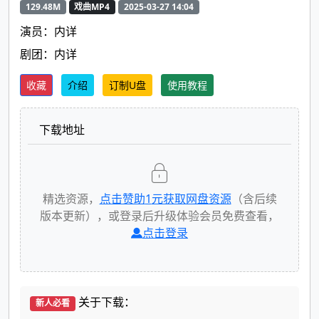
129.48M
戏曲MP4
2025-03-27 14:04
演员：内详
剧团：内详
收藏
介绍
订制U盘
使用教程
下载地址
精选资源，
点击赞助
1
元获取网盘资源
（含后续
版本更新），或登录后升级体验会员免费查看，
点击登录
关于下载：
新人必看