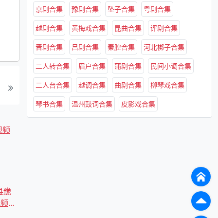
京剧合集
豫剧合集
坠子合集
粤剧合集
越剧合集
黄梅戏合集
昆曲合集
评剧合集
晋剧合集
吕剧合集
秦腔合集
河北梆子合集
二人转合集
眉户合集
蒲剧合集
民间小调合集
二人台合集
越调合集
曲剧合集
柳琴戏合集
琴书合集
温州鼓词合集
皮影戏合集
视频
县豫
视频下