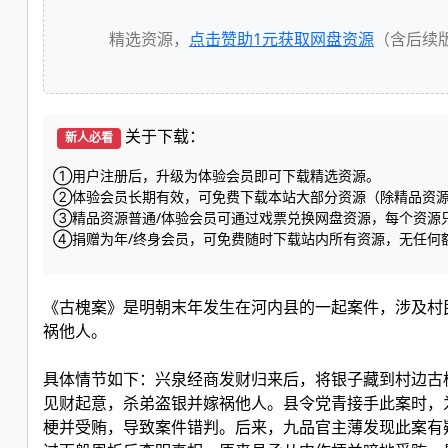
精选资源，
点击赞助
1
元获取网盘资源
（含后续
关于下载：
新人必看
①用户注册后，升级为体验会员即可下载精选资源。
②体验会员长期有效，可免费下载本站大部分资源（除精品资
③精品资源普通/体验会员可通过戏票兑换网盘资源，每个资源
④捐赠为年/终身会员，可免费随时下载站内所有资源，无任何
《古槐案》是明朝末年发生在河内县的一起案件，涉及村
祸他人。‌
具体情节如下：兴泉经商发财归来后，将银子藏到村边古
见财起意，杀弟盗银并嫁祸他人。县令党青接手此案时，
梗并受贿，导致案件错判。后来，九品官主薄发现此案有