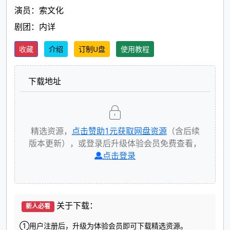
演员：索文化
剧团：内详
收藏
介绍
订制U盘
使用教程
下载地址
精选资源，
点击赞助
1
元获取网盘资源
（含后续
版本更新），或登录后升级体验会员免费查看，
点击登录
关于下载：
新人必看
①用户注册后，升级为体验会员即可下载精选资源。