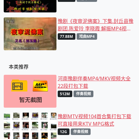
豫剧《夜审泥佛案》下集.封丘县豫
剧团.陈爱玲 李晓霞 解振MP4视频
下载
77.88M
戏曲MP4
本类推荐
河南豫剧伴奏MP4/MKV视频大全
22段打包下载
512M
伴奏视频
豫剧MTV视频104首合集打包下载
可直接用来KTV MPG格式
12G
伴奏视频