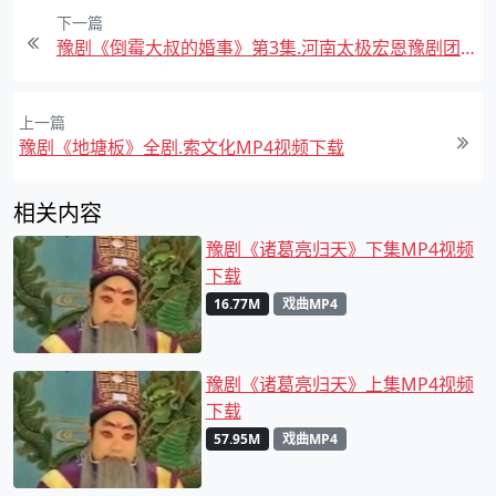
下一篇
豫剧《倒霉大叔的婚事》第3集.河南太极宏恩豫剧团.任宏恩MP4视频下载
上一篇
豫剧《地塘板》全剧.索文化MP4视频下载
相关内容
豫剧《诸葛亮归天》下集MP4视频
下载
16.77M
戏曲MP4
豫剧《诸葛亮归天》上集MP4视频
下载
57.95M
戏曲MP4