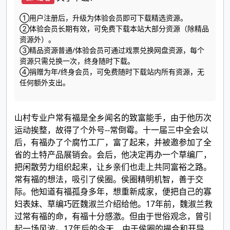
①用户注册后，升级为体验会员即可下载精选资源。
②体验会员长期有效，可免费下载本站大部分资源（除精品
资源外）。
③精品资源普通/体验会员可通过戏票兑换网盘资源，每个
资源只需兑换一次，终身随时下载。
④捐赠为年/终身会员，可免费随时下载站内所有资源，无
任何额外支出。
山村专业户常有福是全乡闻名的致富能手，由于他历次
运动挨整，故得了个外号--常倒霉。十一届三中全会以
后，有福办了个腐竹工厂，富了起来，并被邀参加了全
省的土特产品展销会。会后，他决定再办一个草编厂，
把闲散劳力组织起来，让乡亲们也走上共同富裕之路。
常有福的想法，吸引了侯圈。侯圈精明机智，善于交
际。他知道有福孤身多年，想重新成家，便把自己的寡
妇表妹、草编巧匠魏淑兰介绍给他。17年前，魏淑兰救
过常有福的命，有福十分感激。但由于世俗观念，曾引
起一场风波。17年后的今天，由于侯圈的撮合和开导，