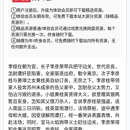
①用户注册后，升级为体验会员即可下载精选资源。
②体验会员长期有效，可免费下载本站大部分资源（除精品
资源外）。
③精品资源普通/体验会员可通过戏票兑换网盘资源，每个
资源只需兑换一次，终身随时下载。
④捐赠为年/终身会员，可免费随时下载站内所有资源，无
任何额外支出。
李授在朝为官，长子李彦荣带兵把守边关，世代忠良，
怎耐遭奸臣陷害，全家驱逐出府，勒令离京。次子李彦
桂与黄璋之女黄桂英自幼订亲，无奈之下，李彦桂带领
家人投奔苏州未成亲的岳父家中，怎耐岳父太势力，又
怕沾污毁约退亲。小姐黄桂英贤得大义，欲意赠其银两
暂且安身，怎知其父借刀杀人，言说李彦桂是强盗，送
入南监三日问斩。桂英冒雨潜行，法场祭桩，途中遇李
母和大嫂，因受误解而遭打，经一番哭诉表露真情，共
赴法场；同时，宝马火焰驹带义士赶往边关，李彦荣得
知此事返京昭雪，也幸好，全家得救。