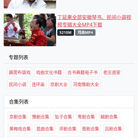
丁延果全部安徽琴书、民间小调视
频专辑大全MP4下载
5210M
戏曲MP4
专题列表
霹雳布袋戏
戏曲文化书籍
古书典籍电子书
老庄道家
民间小调
连环画
京剧大全
河南豫剧大全
合集列表
京剧合集
豫剧合集
坠子合集
粤剧合集
越剧合集
黄梅戏合集
昆曲合集
评剧合集
晋剧合集
吕剧合集