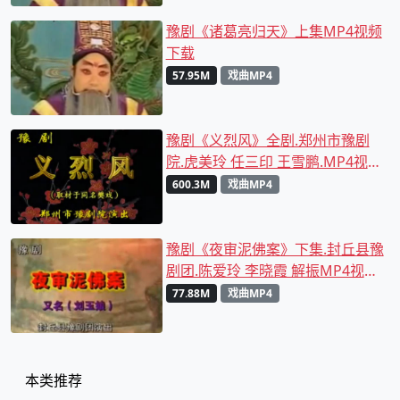
豫剧《诸葛亮归天》上集MP4视频
下载
57.95M
戏曲MP4
豫剧《义烈风》全剧.郑州市豫剧
院.虎美玲 任三印 王雪鹏.MP4视频
下载
600.3M
戏曲MP4
豫剧《夜审泥佛案》下集.封丘县豫
剧团.陈爱玲 李晓霞 解振MP4视频
下载
77.88M
戏曲MP4
本类推荐