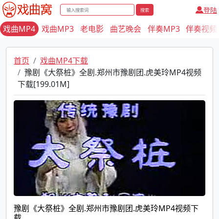
登陆
搜索
戏曲MP4
戏曲MP3
老电影
曲艺晚会
伴奏MP3
伴奏视频
首页
戏曲MP4下载
豫剧《大祭桩》全剧.郑州市豫剧团.虎美玲MP4视频
下载[199.01M]
豫剧《大祭桩》全剧.郑州市豫剧团.虎美玲MP4视频下
载