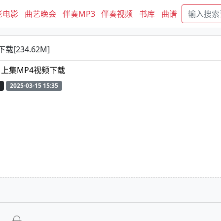
老电影
曲艺晚会
伴奏MP3
伴奏视频
书库
曲谱
234.62M]
上集MP4视频下载
4
2025-03-15 15:35