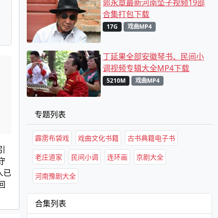
郭永章最新河南坠子视频19部
合集打包下载
17G
戏曲MP4
丁延果全部安徽琴书、民间小
调视频专辑大全MP4下载
5210M
戏曲MP4
专题列表
霹雳布袋戏
戏曲文化书籍
古书典籍电子书
引
老庄道家
民间小调
连环画
京剧大全
守
人已
河南豫剧大全
回
合集列表