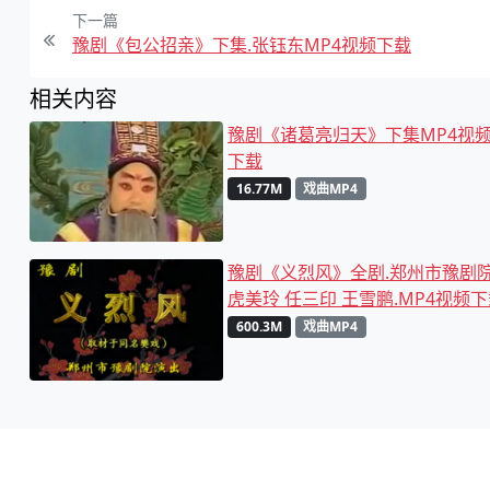
下一篇
豫剧《包公招亲》下集.张钰东MP4视频下载
相关内容
豫剧《诸葛亮归天》下集MP4视
下载
16.77M
戏曲MP4
豫剧《义烈风》全剧.郑州市豫剧院
虎美玲 任三印 王雪鹏.MP4视频
600.3M
戏曲MP4