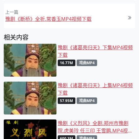
上一篇
豫剧《断桥》全折.常香玉MP4视频下载
相关内容
豫剧《诸葛亮归天》下集MP4视频
下载
16.77M
戏曲MP4
豫剧《诸葛亮归天》上集MP4视频
下载
57.95M
戏曲MP4
豫剧《义烈风》全剧.郑州市豫剧
院.虎美玲 任三印 王雪鹏.MP4视频
下载
600.3M
戏曲MP4