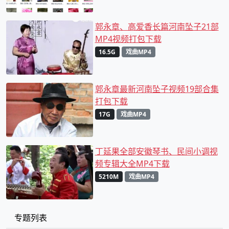
郭永章、高爱香长篇河南坠子21部
MP4视频打包下载
16.5G
戏曲MP4
郭永章最新河南坠子视频19部合集
打包下载
17G
戏曲MP4
丁延果全部安徽琴书、民间小调视
频专辑大全MP4下载
5210M
戏曲MP4
专题列表