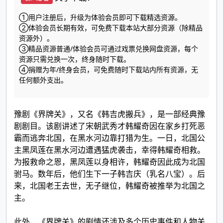
①用户注册后，升级为体验会员即可下载精选资源。
②体验会员长期有效，可免费下载本站大部分资源（除精品
资源外）。
③精品资源普通/体验会员可通过戏票兑换网盘资源，每个
资源只需兑换一次，终身随时下载。
④捐赠为年/终身会员，可免费随时下载站内所有资源，无
任何额外支出。
‌豫剧《界牌关》‌，又名《韩吉虎搬兵》，是一部经典豫
剧剧目。该剧讲述了宋朝武秀才韩耀奇因在家乡打死恶
霸而逃奔北国，在黑水河边靠打猎为生。一日，北国公
主黑凤莲在黑水河边遭遇猛虎袭击，幸得韩耀奇相救。
为报救命之恩，黑凤莲以身相许，韩耀奇因此成为北国
驸马。数年后，他们生下一子韩吉庆（乳名八宝）。后
来，北国老王去世，无子继位，韩耀奇被推举为北国之
主‌。
此外，《界牌关》的剧情还涉及多个历史事件和人物关