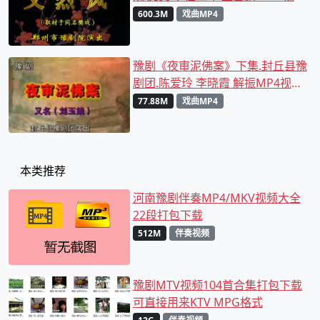
下载
600.3M
戏曲MP4
豫剧《夜审泥佛案》下集.封丘县豫
剧团.陈爱玲 李晓霞 解振MP4视频
下载
77.88M
戏曲MP4
本类推荐
河南豫剧伴奏MP4/MKV视频大全
22段打包下载
512M
伴奏视频
豫剧MTV视频104首合集打包下载
可直接用来KTV MPG格式