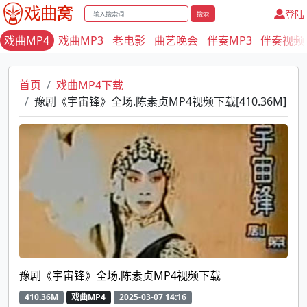
登陆
搜索
戏曲MP4
戏曲MP3
老电影
曲艺晚会
伴奏MP3
伴奏视频
首页
戏曲MP4下载
豫剧《宇宙锋》全场.陈素贞MP4视频下载[410.36M]
豫剧《宇宙锋》全场.陈素贞MP4视频下载
410.36M
戏曲MP4
2025-03-07 14:16