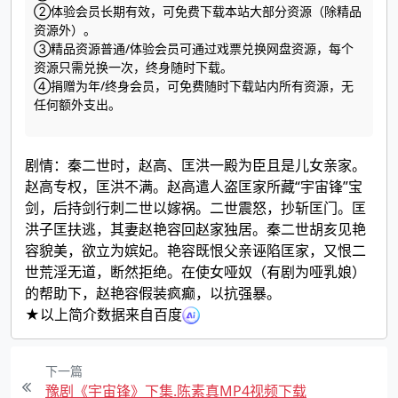
②体验会员长期有效，可免费下载本站大部分资源（除精品
资源外）。
③精品资源普通/体验会员可通过戏票兑换网盘资源，每个
资源只需兑换一次，终身随时下载。
④捐赠为年/终身会员，可免费随时下载站内所有资源，无
任何额外支出。
剧情：秦二世时，赵高、匡洪一殿为臣且是儿女亲家。
赵高专权，匡洪不满。赵高遣人盗匡家所藏“宇宙锋”宝
剑，后持剑行刺二世以嫁祸。二世震怒，抄斩匡门。匡
洪子匡扶逃，其妻赵艳容回赵家独居。秦二世胡亥见艳
容貌美，欲立为嫔妃。艳容既恨父亲诬陷匡家，又恨二
世荒淫无道，断然拒绝。在使女哑奴（有剧为哑乳娘）
的帮助下，赵艳容假装疯癫，以抗强暴。
★以上简介数据来自百度
下一篇
豫剧《宇宙锋》下集.陈素真MP4视频下载