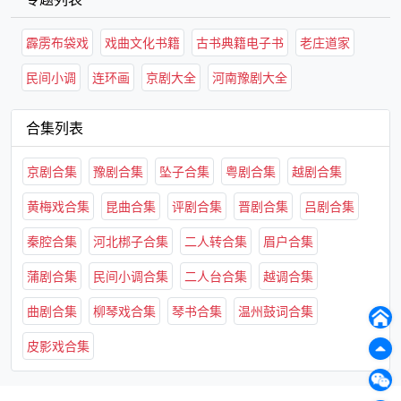
霹雳布袋戏
戏曲文化书籍
古书典籍电子书
老庄道家
民间小调
连环画
京剧大全
河南豫剧大全
合集列表
京剧合集
豫剧合集
坠子合集
粤剧合集
越剧合集
黄梅戏合集
昆曲合集
评剧合集
晋剧合集
吕剧合集
秦腔合集
河北梆子合集
二人转合集
眉户合集
蒲剧合集
民间小调合集
二人台合集
越调合集
曲剧合集
柳琴戏合集
琴书合集
温州鼓词合集
皮影戏合集