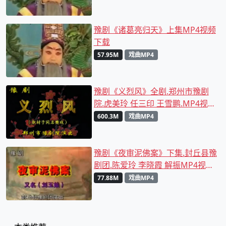
豫剧《诸葛亮归天》上集MP4视频
下载
57.95M
戏曲MP4
豫剧《义烈风》全剧.郑州市豫剧
院.虎美玲 任三印 王雪鹏.MP4视频
下载
600.3M
戏曲MP4
豫剧《夜审泥佛案》下集.封丘县豫
剧团.陈爱玲 李晓霞 解振MP4视频
下载
77.88M
戏曲MP4