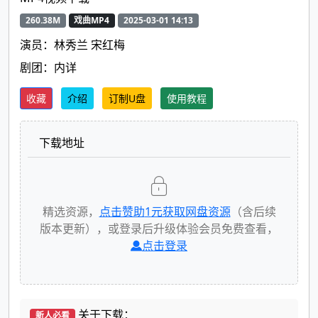
260.38M
戏曲MP4
2025-03-01 14:13
演员：林秀兰 宋红梅
剧团：内详
收藏
介绍
订制U盘
使用教程
下载地址
精选资源，
点击赞助
1
元获取网盘资源
（含后续
版本更新），或登录后升级体验会员免费查看，
点击登录
关于下载：
新人必看