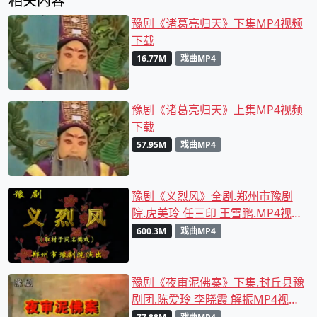
相关内容
豫剧《诸葛亮归天》下集MP4视频
下载
16.77M
戏曲MP4
豫剧《诸葛亮归天》上集MP4视频
下载
57.95M
戏曲MP4
豫剧《义烈风》全剧.郑州市豫剧
院.虎美玲 任三印 王雪鹏.MP4视频
下载
600.3M
戏曲MP4
豫剧《夜审泥佛案》下集.封丘县豫
剧团.陈爱玲 李晓霞 解振MP4视频
下载