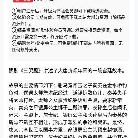
①用户注册后，升级为体验会员即可下载精选资源。
②体验会员长期有效，可免费下载本站大部分资源（除精品
资源外）。
③精品资源普通/体验会员可通过戏票兑换网盘资源，每个
资源只需兑换一次，终身随时下载。
④捐赠为年/终身会员，可免费随时下载站内所有资源，无
任何额外支出。
‌豫剧《三哭殿》讲述了大唐贞观年间的一段宫廷故事。‌
故事的主要情节如下：驸马秦怀玉之子秦英在金水桥钓
鱼时，偶遇太师詹洪纪经过，道锣惊散鱼儿，秦英失手
将太师打死。太师之女詹贵妃哭诉到金殿，要求斩秦
英。秦英之母银屏公主绑子上殿请罪，长孙皇后也闻讯
赶来。金殿上，詹贵妃、银屏公主和长孙皇后为秦英的
斩与不斩互不相让，形成了激烈的争论和哭诉。最终，
唐太宗李世民以国事为重，命银屏公主头顶皇封御酒，
跪请詹贵妃宽恕，詹贵妃最终同意赦免秦英，并命其挂