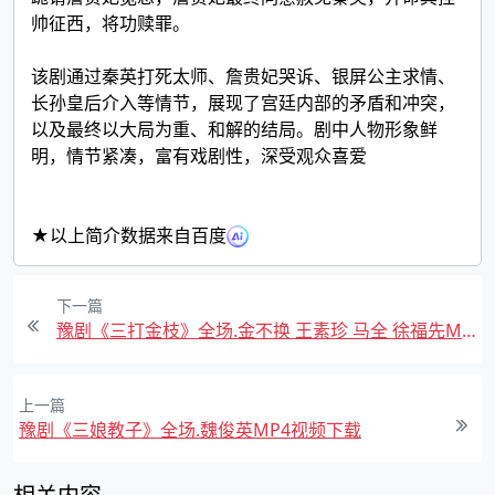
帅征西，将功赎罪‌。
该剧通过秦英打死太师、詹贵妃哭诉、银屏公主求情、
长孙皇后介入等情节，展现了宫廷内部的矛盾和冲突，
以及最终以大局为重、和解的结局。剧中人物形象鲜
明，情节紧凑，富有戏剧性，深受观众喜爱‌
★以上简介数据来自百度
下一篇
豫剧《三打金枝》全场.金不换 王素珍 马全 徐福先MP4视频下载
上一篇
豫剧《三娘教子》全场.魏俊英MP4视频下载