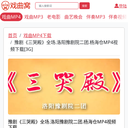
登陆
搜索
戏曲MP4
戏曲MP3
老电影
曲艺晚会
伴奏MP3
伴奏视频
首页
戏曲MP4下载
豫剧《三哭殿》全场.洛阳豫剧院二团.杨海仓MP4视
频下载[3G]
豫剧《三哭殿》全场.洛阳豫剧院二团.杨海仓MP4视频
下载