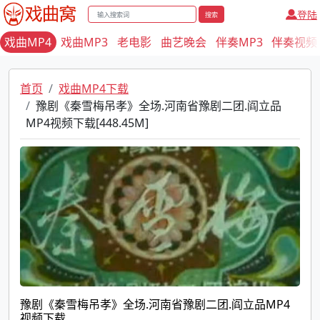
登陆
搜索
戏曲MP4
戏曲MP3
老电影
曲艺晚会
伴奏MP3
伴奏视频
首页
戏曲MP4下载
豫剧《秦雪梅吊孝》全场.河南省豫剧二团.阎立品
MP4视频下载[448.45M]
豫剧《秦雪梅吊孝》全场.河南省豫剧二团.阎立品MP4
视频下载