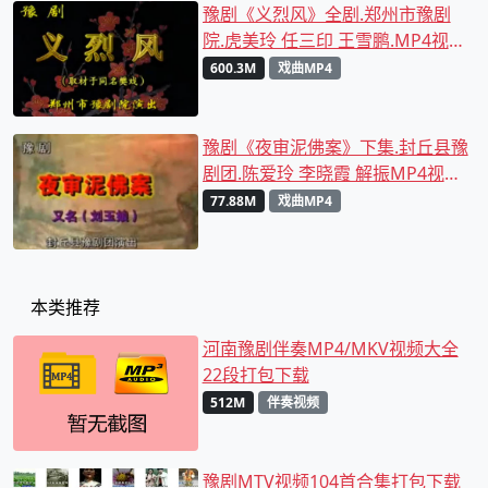
豫剧《义烈风》全剧.郑州市豫剧
院.虎美玲 任三印 王雪鹏.MP4视频
下载
600.3M
戏曲MP4
豫剧《夜审泥佛案》下集.封丘县豫
剧团.陈爱玲 李晓霞 解振MP4视频
下载
77.88M
戏曲MP4
本类推荐
河南豫剧伴奏MP4/MKV视频大全
22段打包下载
512M
伴奏视频
豫剧MTV视频104首合集打包下载