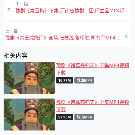
下一篇
豫剧《秦雪梅》下集.河南省豫剧二团.闫立品MP4视频下载
上一篇
豫剧《秦玉龙跪门》全场.张枝茂 鲁甲胜 司书军MP4视频下载
相关内容
豫剧《诸葛亮归天》下集MP4视频
下载
16.77M
戏曲MP4
豫剧《诸葛亮归天》上集MP4视频
下载
57.95M
戏曲MP4