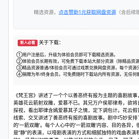
精选资源，
点击赞助
1
元获取网盘资源
（含后续
关于下载：
新人必看
①用户注册后，升级为体验会员即可下载精选资源。
②体验会员长期有效，可免费下载本站大部分资源（除精品资
③精品资源普通/体验会员可通过戏票兑换网盘资源，每个资源
④捐赠为年/终身会员，可免费随时下载站内所有资源，无任何
《梵王宫》讲述了一个个以善恶终有报为主题的喜剧故事
英雄花云箭射双雕，爱慕不已。其兄万户侯耶律寿，欲将
探视，看出耶律含嫣爱慕其子之情，定下调包计。花云假
线索、交叉讲述了善恶终有报的喜剧故事。剧中巧妙安排了三
的‘一箭双雕’。每个人心中的‘一箭双雕’内容、目的各异，
是“静”的表演，以哑剧表演的方式和细腻独特的戏曲表演