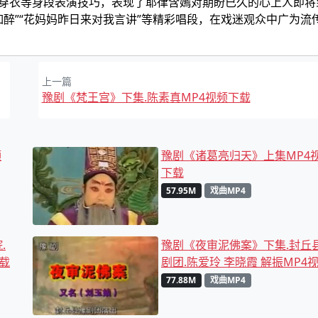
、穿衣等身段表演技巧，表现了耶律含嫣对期盼已久的心上人即将
如醉”“花妈妈昨日来对我言讲”等精彩唱段，在戏迷观众中广为流
上一篇
豫剧《梵王宫》下集.陈素真MP4视频下载
频
豫剧《诸葛亮归天》上集MP4
下载
57.95M
戏曲MP4
.
豫剧《夜审泥佛案》下集.封丘
下载
剧团.陈爱玲 李晓霞 解振MP4
载
77.88M
戏曲MP4