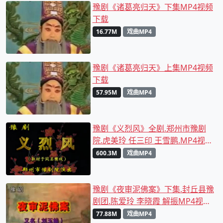
豫剧《诸葛亮归天》下集MP4视频
下载
16.77M
戏曲MP4
豫剧《诸葛亮归天》上集MP4视频
下载
57.95M
戏曲MP4
豫剧《义烈风》全剧.郑州市豫剧
院.虎美玲 任三印 王雪鹏.MP4视频
下载
600.3M
戏曲MP4
豫剧《夜审泥佛案》下集.封丘县豫
剧团.陈爱玲 李晓霞 解振MP4视频
下载
77.88M
戏曲MP4