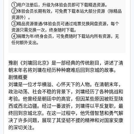
①用户注册后，升级为体验会员即可下载精选资源。
②体验会员长期有效，可免费下载本站大部分资源（除精品
资源外）。
③精品资源普通/体验会员可通过戏票兑换网盘资源，每个
资源只需兑换一次，终身随时下载。
④捐赠为年/终身会员，可免费随时下载站内所有资源，无
任何额外支出。
‌豫剧《刘墉回北京》是一部经典的传统剧目，讲述了清
朝末年名将刘墉在经历种种磨难后回到京城的故事。‌‌
剧情概要
刘墉是一位才华横溢、心怀天下的人物。在清朝末年，
政治动荡、社会不稳的背景下，刘墉经历了各种挑战和
考验。他曾经是朝廷中的高官，但因某些原因被贬至陕
西或西北边疆。经过一番波折，刘墉得以平反复职，最
终回到京城北京。在这一过程中，他凭借智慧和勇气解
决了许多问题，展现了其坚韧不拔的精神和对国家安康
的深切关注。