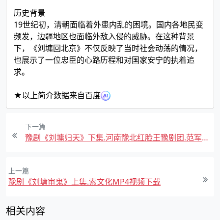
历史背景
19世纪初，清朝面临着外患内乱的困境。国内各地民变
频发，边疆地区也面临外敌入侵的威胁。在这种背景
下，《刘墉回北京》不仅反映了当时社会动荡的情况，
也展示了一位忠臣的心路历程和对国家安宁的执着追
求。
★以上简介数据来自百度
下一篇
豫剧《刘墉归天》下集.河南豫北红脸王豫剧团.范军MP4视频下载
上一篇
豫剧《刘墉审鬼》上集.索文化MP4视频下载
相关内容