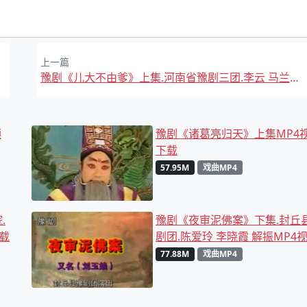
上一篇
豫剧《儿大不由爹》上集.河南省豫剧三团.李云 马兰MP4视频下载
频
豫剧《诸葛亮归天》上集MP4
下载
57.95M
戏曲MP4
.
豫剧《夜审泥佛案》下集.封丘
下载
剧团.陈爱玲 李晓霞 解振MP4
载
77.88M
戏曲MP4