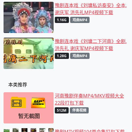
豫剧连本戏《刘墉私访泰安》全本.
谢庆军 洪先礼MP4视频下载
1.16G
戏曲MP4
豫剧连本戏《刘墉二下河南》全剧.
洪先礼 谢庆军MP4视频下载
1.28G
戏曲MP4
本类推荐
河南豫剧伴奏MP4/MKV视频大全
22段打包下载
512M
伴奏视频
豫剧MTV视频104首合集打包下载