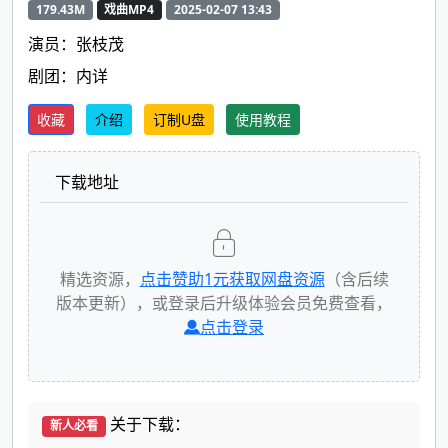
179.43M
戏曲MP4
2025-02-07 13:43
演员：张枝茂
剧团：内详
收藏
介绍
订制U盘
使用教程
下载地址
精选资源，
点击赞助
1
元获取网盘资源
（含后续
版本更新），或登录后升级体验会员免费查看，
点击登录
关于下载：
新人必看