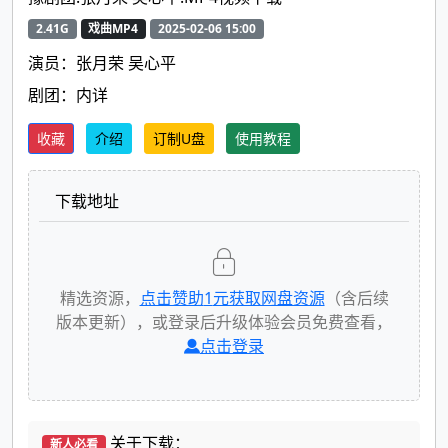
2.41G
戏曲MP4
2025-02-06 15:00
演员：张月荣 吴心平
剧团：内详
收藏
介绍
订制U盘
使用教程
下载地址
精选资源，
点击赞助
1
元获取网盘资源
（含后续
版本更新），或登录后升级体验会员免费查看，
点击登录
关于下载：
新人必看