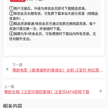
①用户注册后，升级为体验会员即可下载精选资源。
②体验会员长期有效，可免费下载本站大部分资源（除精品
资源外）。
③精品资源普通/体验会员可通过戏票兑换网盘资源，每个
资源只需兑换一次，终身随时下载。
④捐赠为年/终身会员，可免费随时下载站内所有资源，无
任何额外支出。
下一篇
豫剧电影《香魂塘畔的香魂女》全剧.汪荃珍 杨红霞 盛红林 陈清华 陈琍珉MP4视频下载
上一篇
豫剧合辑《汪荃珍唱腔集锦》汪荃珍MP4视频下载
相关内容