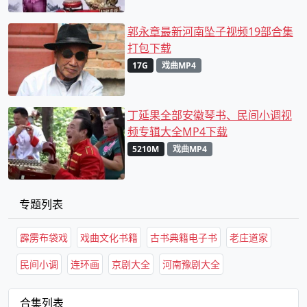
郭永章最新河南坠子视频19部合集
打包下载
17G
戏曲MP4
丁延果全部安徽琴书、民间小调视
频专辑大全MP4下载
5210M
戏曲MP4
专题列表
霹雳布袋戏
戏曲文化书籍
古书典籍电子书
老庄道家
民间小调
连环画
京剧大全
河南豫剧大全
合集列表