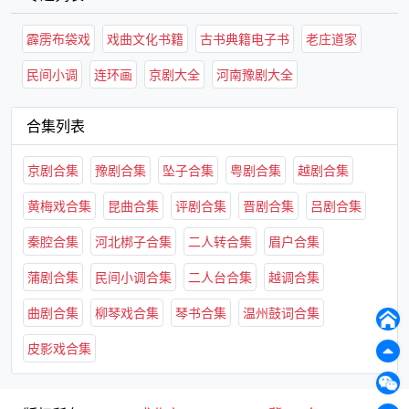
霹雳布袋戏
戏曲文化书籍
古书典籍电子书
老庄道家
民间小调
连环画
京剧大全
河南豫剧大全
合集列表
京剧合集
豫剧合集
坠子合集
粤剧合集
越剧合集
黄梅戏合集
昆曲合集
评剧合集
晋剧合集
吕剧合集
秦腔合集
河北梆子合集
二人转合集
眉户合集
蒲剧合集
民间小调合集
二人台合集
越调合集
曲剧合集
柳琴戏合集
琴书合集
温州鼓词合集
皮影戏合集