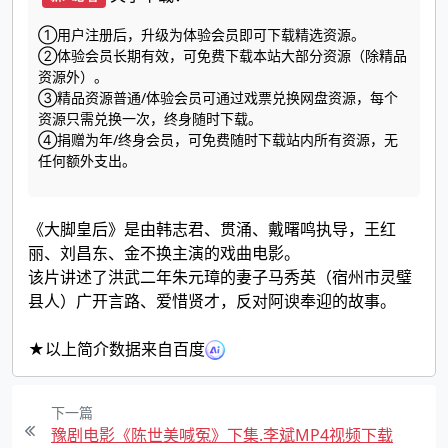
①用户注册后，升级为体验会员即可下载精选资源。
②体验会员长期有效，可免费下载本站大部分资源（除精品
资源外）。
③精品资源普通/体验会员可通过戏票兑换网盘资源，每个
资源只需兑换一次，终身随时下载。
④捐赠为年/终身会员，可免费随时下载站内所有资源，无
任何额外支出。
《大脚皇后》是由韩志君、贯涌、戴曙鸣执导，王红
丽、刘昌东、金不换主演的戏曲电影。
该片讲述了洪武二年朱元璋的妻子马秀英（宿州市灵璧
县人）广开言路、爱惜贤才，反对阿谀奉迎的故事。
★以上简介数据来自百度
下一篇
豫剧电影《陈世美喊冤》下集.李斌MP4视频下载