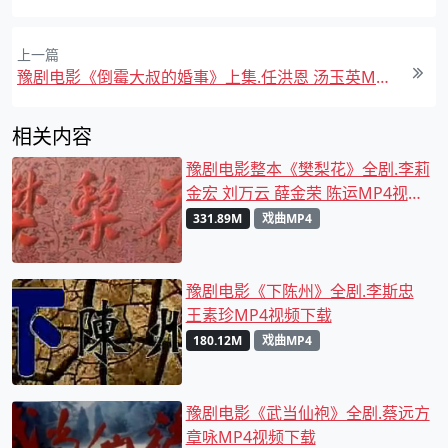
上一篇
豫剧电影《倒霉大叔的婚事》上集.任洪恩 汤玉英MP4视频下载
相关内容
豫剧电影整本《樊梨花》全剧.李莉
金宏 刘万云 薛金荣 陈运MP4视频
下载
331.89M
戏曲MP4
豫剧电影《下陈州》全剧.李斯忠
王素珍MP4视频下载
180.12M
戏曲MP4
豫剧电影《武当仙袍》全剧.蔡远方
章咏MP4视频下载