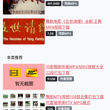
491.84M
戏曲MP4
豫剧电影《五世请缨》全剧.王惠
MP4视频下载
1.2G
戏曲MP4
本类推荐
河南豫剧伴奏MP4/MKV视频大全
22段打包下载
512M
伴奏视频
豫剧MTV视频104首合集打包下载
可直接用来KTV MPG格式
12G
伴奏视频