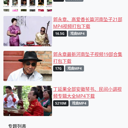
郭永章、高爱香长篇河南坠子21部
MP4视频打包下载
16.5G
戏曲MP4
郭永章最新河南坠子视频19部合集
打包下载
17G
戏曲MP4
丁延果全部安徽琴书、民间小调视
频专辑大全MP4下载
5210M
戏曲MP4
专题列表