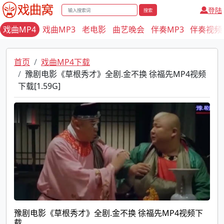
登陆
搜索
戏曲MP4
戏曲MP3
老电影
曲艺晚会
伴奏MP3
伴奏视频
首页
戏曲MP4下载
豫剧电影《草根秀才》全剧.金不换 徐福先MP4视频
下载[1.59G]
豫剧电影《草根秀才》全剧.金不换 徐福先MP4视频下
载