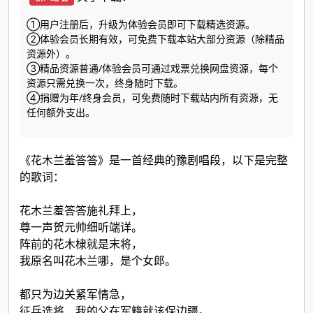
①用户注册后，升级为体验会员即可下载精选资源。
②体验会员长期有效，可免费下载本站大部分资源（除精品
资源外）。
③精品资源普通/体验会员可通过戏票兑换网盘资源，每个
资源只需兑换一次，终身随时下载。
④捐赠为年/终身会员，可免费随时下载站内所有资源，无
任何额外支出。
《花木兰羞答答》是一首经典的豫剧唱段，以下是完整
的歌词：
花木兰羞答答施礼拜上，
尊一声贺元帅细听端详。
阵前的花木棣就是末将，
我原名叫花木兰哪，是个女郎。
都只为边关紧军情急，
征兵选将，我的父在军籍就该保边疆。