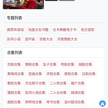
专题列表
霹雳布袋戏
戏曲文化书籍
古书典籍电子书
老庄道家
民间小调
连环画
京剧大全
河南豫剧大全
合集列表
京剧合集
豫剧合集
坠子合集
粤剧合集
越剧合集
黄梅戏合集
昆曲合集
评剧合集
晋剧合集
吕剧合集
秦腔合集
河北梆子合集
二人转合集
眉户合集
蒲剧合集
民间小调合集
二人台合集
越调合集
曲剧合集
柳琴戏合集
琴书合集
温州鼓词合集