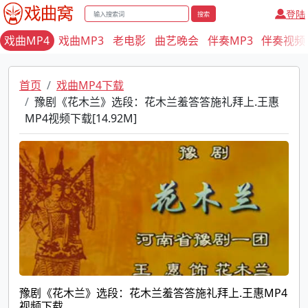
登陆
搜索
戏曲MP4
戏曲MP3
老电影
曲艺晚会
伴奏MP3
伴奏视频
首页
戏曲MP4下载
豫剧《花木兰》选段：花木兰羞答答施礼拜上.王惠
MP4视频下载[14.92M]
豫剧《花木兰》选段：花木兰羞答答施礼拜上.王惠MP4
视频下载