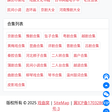
民间小调
连环画
京剧大全
河南豫剧大全
合集列表
京剧合集
豫剧合集
坠子合集
粤剧合集
越剧合集
黄梅戏合集
昆曲合集
评剧合集
晋剧合集
吕剧合集
秦腔合集
河北梆子合集
二人转合集
眉户合集
蒲剧合集
民间小调合集
二人台合集
越调合集
曲剧合集
柳琴戏合集
琴书合集
温州鼓词合集
皮影戏合集
版权所有 © 2025
戏曲窝
|
SiteMap
|
冀ICP备17032860
号-3