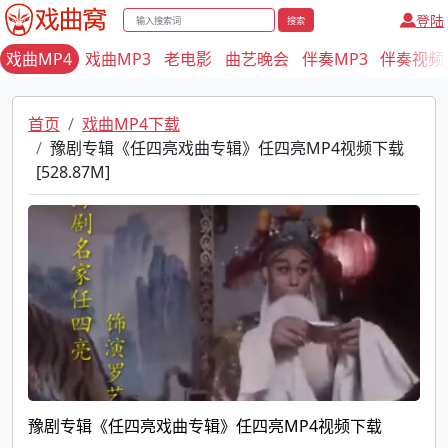
登陆
搜索
戏曲MP4
戏曲MP3
老电影
曲艺晚会
伴奏MP3
伴奏视频
首页
戏曲MP4下载
豫剧专辑《任四亮戏曲专辑》任四亮MP4视频下载
[528.87M]
豫剧专辑《任四亮戏曲专辑》任四亮MP4视频下载