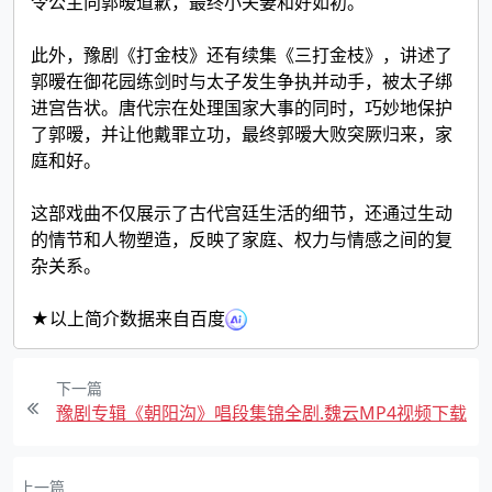
令公主向郭暧道歉，最终小夫妻和好如初‌。
此外，豫剧《打金枝》还有续集‌《三打金枝》‌，讲述了
郭暧在御花园练剑时与太子发生争执并动手，被太子绑
进宫告状。唐代宗在处理国家大事的同时，巧妙地保护
了郭暧，并让他戴罪立功，最终郭暧大败突厥归来，家
庭和好‌。
这部戏曲不仅展示了古代宫廷生活的细节，还通过生动
的情节和人物塑造，反映了家庭、权力与情感之间的复
杂关系。
★以上简介数据来自百度
下一篇
豫剧专辑《朝阳沟》唱段集锦全剧.魏云MP4视频下载
上一篇