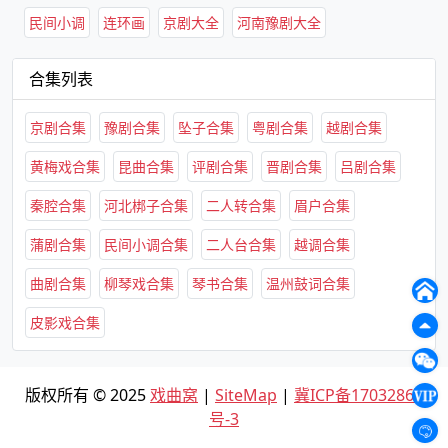
民间小调
连环画
京剧大全
河南豫剧大全
合集列表
京剧合集
豫剧合集
坠子合集
粤剧合集
越剧合集
黄梅戏合集
昆曲合集
评剧合集
晋剧合集
吕剧合集
秦腔合集
河北梆子合集
二人转合集
眉户合集
蒲剧合集
民间小调合集
二人台合集
越调合集
曲剧合集
柳琴戏合集
琴书合集
温州鼓词合集
皮影戏合集
版权所有 © 2025
戏曲窝
|
SiteMap
|
冀ICP备17032860
号-3