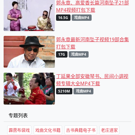
郭永章、高爱香长篇河南坠子21部
MP4视频打包下载
16.5G
戏曲MP4
郭永章最新河南坠子视频19部合集
打包下载
17G
戏曲MP4
丁延果全部安徽琴书、民间小调视
频专辑大全MP4下载
5210M
戏曲MP4
专题列表
霹雳布袋戏
戏曲文化书籍
古书典籍电子书
老庄道家