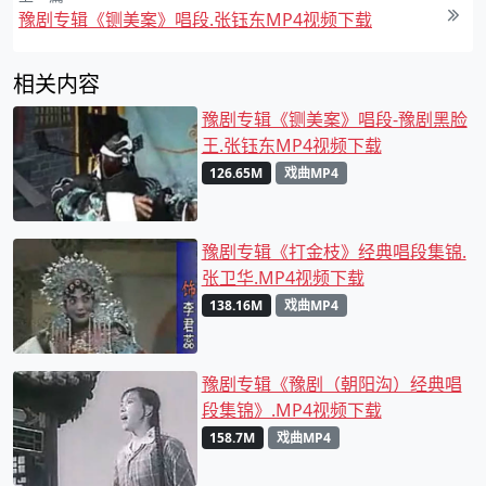
豫剧专辑《铡美案》唱段.张钰东MP4视频下载
相关内容
豫剧专辑《铡美案》唱段-豫剧黑脸
王.张钰东MP4视频下载
126.65M
戏曲MP4
豫剧专辑《打金枝》经典唱段集锦.
张卫华.MP4视频下载
138.16M
戏曲MP4
豫剧专辑《豫剧（朝阳沟）经典唱
段集锦》.MP4视频下载
158.7M
戏曲MP4