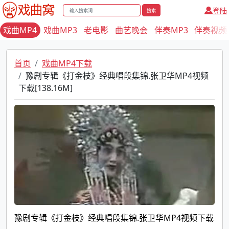
登陆
搜索
戏曲MP4
戏曲MP3
老电影
曲艺晚会
伴奏MP3
伴奏视频
首页
戏曲MP4下载
豫剧专辑《打金枝》经典唱段集锦.张卫华MP4视频
下载[138.16M]
豫剧专辑《打金枝》经典唱段集锦.张卫华MP4视频下载