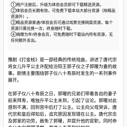
①用户注册后，升级为体验会员即可下载精选资源。
②体验会员长期有效，可免费下载本站大部分资源（除精品
资源外）。
③精品资源普通/体验会员可通过戏票兑换网盘资源，每个
资源只需兑换一次，终身随时下载。
④捐赠为年/终身会员，可免费随时下载站内所有资源，无
任何额外支出。
‌豫剧《打金枝》‌是一部经典的传统戏曲，讲述了唐代宗
将女儿升平公主许配给汾阳王郭子仪之子郭暧为妻的故
事。剧情主要围绕郭子仪八十寿辰时发生的一系列事件
展开。
在郭子仪八十寿辰之日，郭暧的兄弟们带着各自的妻子
前来拜寿，唯独升平公主未到，引起了议论。郭暧对此
感到不满，回到宫中后打了公主。公主向父母哭诉，唐
代宗和皇后得知后，追究原因发现错在公主。唐代宗念
及郭家的功劳，赦免了郭暧，并提升他的官职，同时命