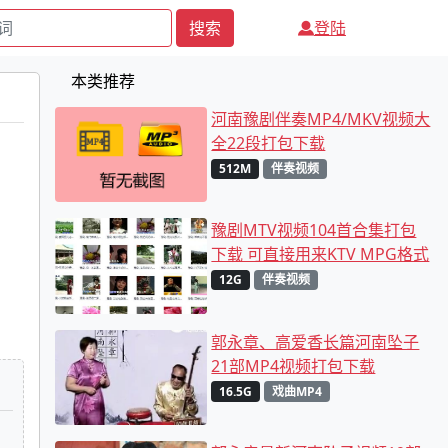
搜索
登陆
本类推荐
河南豫剧伴奏MP4/MKV视频大
全22段打包下载
512M
伴奏视频
豫剧MTV视频104首合集打包
下载 可直接用来KTV MPG格式
12G
伴奏视频
郭永章、高爱香长篇河南坠子
21部MP4视频打包下载
16.5G
戏曲MP4