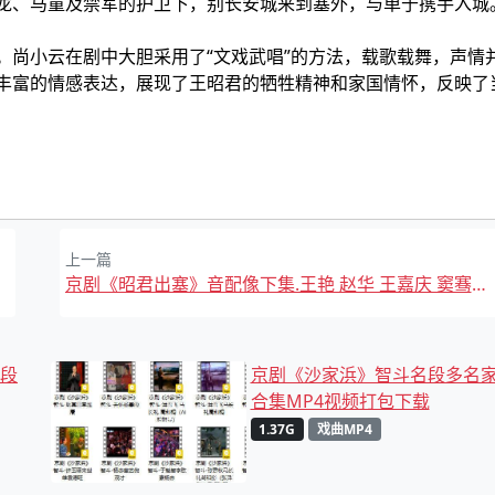
龙、马童及禁军的护卫下，别长安城来到塞外，与单于携手入城‌
。尚小云在剧中大胆采用了“文戏武唱”的方法，载歌载舞，声情
丰富的情感表达，展现了王昭君的牺牲精神和家国情怀，反映了
上一篇
京剧《昭君出塞》音配像下集.王艳 赵华 王嘉庆 窦骞MP4视频下载
段
京剧《沙家浜》智斗名段多名
合集MP4视频打包下载
1.37G
戏曲MP4