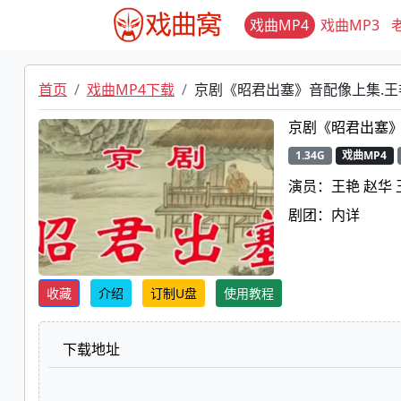
戏曲MP4
戏曲MP3
首页
戏曲MP4下载
京剧《昭君出塞》音配像上集.王艳 
京剧《昭君出塞》
1.34G
戏曲MP4
演员：王艳 赵华 
剧团：内详
收藏
介绍
订制U盘
使用教程
下载地址