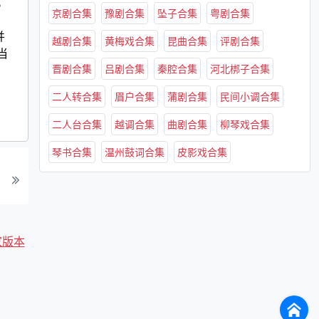
。
京剧合集
豫剧合集
坠子合集
粤剧合集
并
越剧合集
黄梅戏合集
昆曲合集
评剧合集
当
晋剧合集
吕剧合集
秦腔合集
河北梆子合集
二人转合集
眉户合集
蒲剧合集
民间小调合集
二人台合集
越调合集
曲剧合集
柳琴戏合集
琴书合集
温州鼓词合集
皮影戏合集
家版本