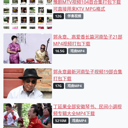
豫剧MTV视频104首合集打包下载
可直接用来KTV MPG格式
12G
伴奏视频
郭永章、高爱香长篇河南坠子21部
MP4视频打包下载
16.5G
戏曲MP4
郭永章最新河南坠子视频19部合集
打包下载
17G
戏曲MP4
丁延果全部安徽琴书、民间小调视
频专辑大全MP4下载
5210M
戏曲MP4