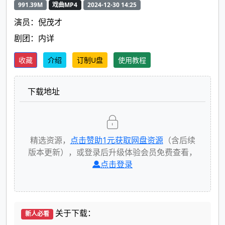
991.39M
戏曲MP4
2024-12-30 14:25
演员：倪茂才
剧团：内详
收藏
介绍
订制U盘
使用教程
下载地址
精选资源，
点击赞助
1
元获取网盘资源
（含后续
版本更新），或登录后升级体验会员免费查看，
点击登录
关于下载：
新人必看