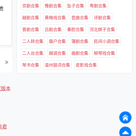
京剧合集
豫剧合集
坠子合集
粤剧合集
他
越剧合集
黄梅戏合集
昆曲合集
评剧合集
晋剧合集
吕剧合集
秦腔合集
河北梆子合集
二人转合集
眉户合集
蒲剧合集
民间小调合集
二人台合集
越调合集
曲剧合集
柳琴戏合集
下载
琴书合集
温州鼓词合集
皮影戏合集
家版本
秀君