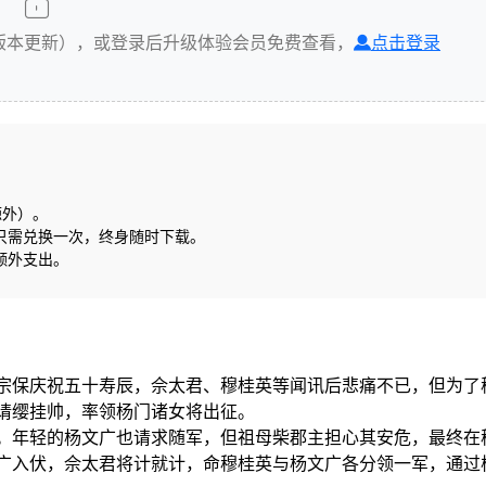
版本更新），或登录后升级体验会员免费查看，
点击登录
源外）。
只需兑换一次，终身随时下载。
额外支出。
宗保庆祝五十寿辰，佘太君、穆桂英等闻讯后悲痛不已，但为了
请缨挂帅，率领杨门诸女将出征‌。
。年轻的杨文广也请求随军，但祖母柴郡主担心其安危，最终在
广入伏，佘太君将计就计，命穆桂英与杨文广各分领一军，通过