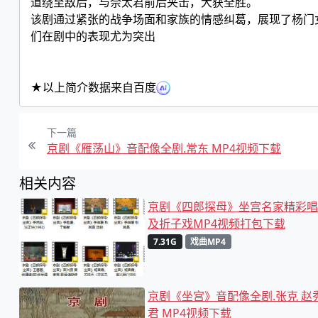
道绕至敌后，与佘太君前后夹击，大获全胜‌。
该剧通过紧张的战争场面和家族的情感纠葛，展现了杨门
们在剧中的表现尤为突出‌
★以上简介数据来自百度
下一篇
京剧《雁荡山》音配像全剧.常东 MP4视频下载
相关内容
京剧《四郎探母》坐宫名家精彩唱
及折子戏MP4视频打包下载
7.31G
戏曲MP4
京剧《坐宫》音配像全剧.张克 赵
君 MP4视频下载