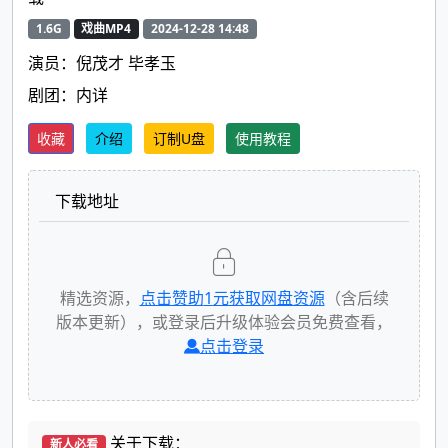
1.6G
戏曲MP4
2024-12-28 14:48
演员：倪茂才 毕孝玉
剧团：内详
收藏
介绍
订制U盘
使用教程
下载地址
精选资源，
点击赞助
1
元获取网盘资源
（含后续
版本更新），或登录后升级体验会员免费查看，
点击登录
关于下载：
新人必看