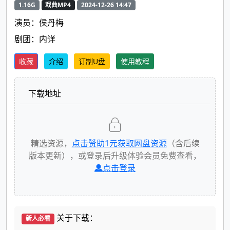
1.16G
戏曲MP4
2024-12-26 14:47
演员：侯丹梅
剧团：内详
收藏
介绍
订制U盘
使用教程
下载地址
精选资源，
点击赞助
1
元获取网盘资源
（含后续
版本更新），或登录后升级体验会员免费查看，
点击登录
关于下载：
新人必看