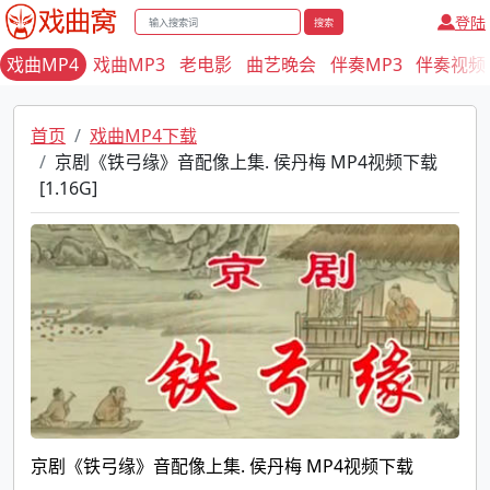
登陆
搜索
戏曲MP4
戏曲MP3
老电影
曲艺晚会
伴奏MP3
伴奏视频
首页
戏曲MP4下载
京剧《铁弓缘》音配像上集. 侯丹梅 MP4视频下载
[1.16G]
京剧《铁弓缘》音配像上集. 侯丹梅 MP4视频下载