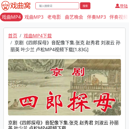
登陆
搜索
戏曲MP4
戏曲MP3
老电影
曲艺晚会
伴奏MP3
伴奏视频
首页
戏曲MP4下载
京剧《四郎探母》音配像下集.张克 赵秀君 刘淑云 孙
丽英 叶少兰 卢松MP4视频下载[1.83G]
京剧《四郎探母》音配像下集.张克 赵秀君 刘淑云 孙丽
英 叶少兰 卢松MP4视频下载