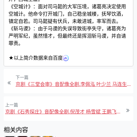
‌《空城计》‌：面对司马懿的大军压境，诸葛亮决定使用
空城计。他命令打开城门，自己稳坐城楼，抚琴饮酒，
镇定自若。司马懿疑有伏兵，未敢进城，率军而去。
‌《斩马谡》‌：由于马谡的失误导致街亭失守，诸葛亮为
严明军纪，虽然惜才，但最终还是挥泪斩马谡，并自请
罪责。
★以上简介数据来自百度
下一篇
京剧《三堂会审》音配像全剧.李佩泓 叶少兰 马连生 房志刚 MP4视频下载
上一篇
京剧《石秀探庄》音配像全剧.倪茂才 杨雪斌 王鹏飞 王萍MP4视频下载
相关内容