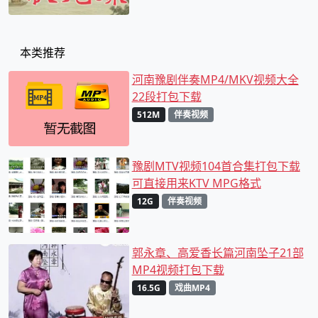
本类推荐
河南豫剧伴奏MP4/MKV视频大全
22段打包下载
512M
伴奏视频
豫剧MTV视频104首合集打包下载
可直接用来KTV MPG格式
12G
伴奏视频
郭永章、高爱香长篇河南坠子21部
MP4视频打包下载
16.5G
戏曲MP4