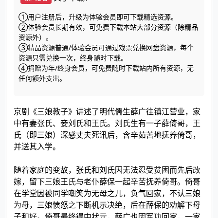
①用户注册后，升级为体验会员即可下载精选资源。
②体验会员长期有效，可免费下载本站大部分资源（除精品
资源外）。
③精品资源普通/体验会员可通过戏票兑换网盘资源，每个
资源只需兑换一次，终身随时下载。
④捐赠为年/终身会员，可免费随时下载站内所有资源，无
任何额外支出。
‌京剧《三娘教子》讲述了明代儒生薛广往镇江营业，家
中有妻张氏、妾刘氏和王氏。刘氏生有一子薛倚哥，王
氏（即三娘）深感丈夫死讯后，含辛茹苦地抚养倚哥，
并送其入学。‌
随着家庭的变故，张氏和刘氏因无法忍受贫困而先后改
嫁，留下三娘王氏与老仆薛保一起辛苦抚养倚哥。倚哥
在学堂因被同学嘲笑为无母之儿，负气回家，不认三娘
为母，三娘愤怒之下断机示决绝，后在薛保的劝解下母
子和好。倚哥最终得中状元，薛广也因军功回家，一家