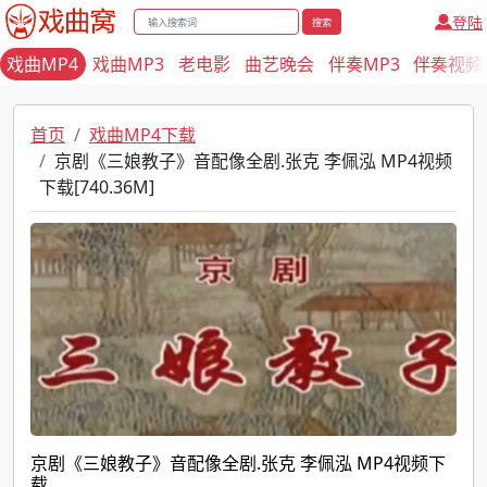
登陆
搜索
戏曲MP4
戏曲MP3
老电影
曲艺晚会
伴奏MP3
伴奏视频
首页
戏曲MP4下载
京剧《三娘教子》音配像全剧.张克 李佩泓 MP4视频
下载[740.36M]
京剧《三娘教子》音配像全剧.张克 李佩泓 MP4视频下
载