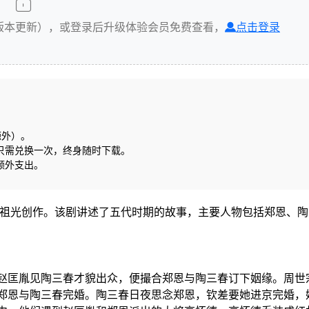
版本更新），或登录后升级体验会员免费查看，
点击登录
源外）。
只需兑换一次，终身随时下载。
额外支出。
家吴祖光创作。该剧讲述了五代时期的故事，主要人物包括郑恩、
赵匡胤见陶三春才貌出众，便撮合郑恩与陶三春订下姻缘。周世
郑恩与陶三春完婚。陶三春日夜思念郑恩，钦差要她进京完婚，