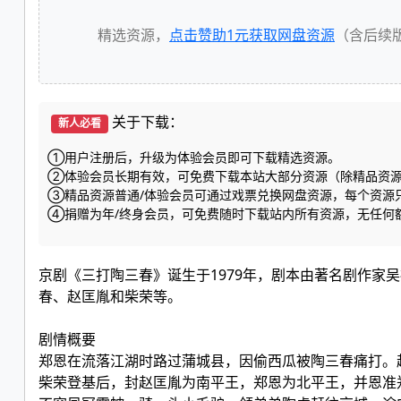
精选资源，
点击赞助
1
元获取网盘资源
（含后续
关于下载：
新人必看
①用户注册后，升级为体验会员即可下载精选资源。
②体验会员长期有效，可免费下载本站大部分资源（除精品资
③精品资源普通/体验会员可通过戏票兑换网盘资源，每个资源
④捐赠为年/终身会员，可免费随时下载站内所有资源，无任何
‌京剧《三打陶三春》‌诞生于1979年，剧本由著名剧作
春、赵匡胤和柴荣等。
剧情概要
郑恩在流落江湖时路过蒲城县，因偷西瓜被陶三春痛打。
柴荣登基后，封赵匡胤为南平王，郑恩为北平王，并恩准