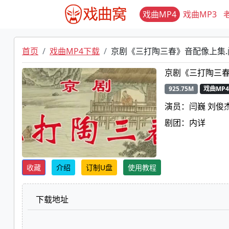
戏曲MP4
戏曲MP3
首页
戏曲MP4下载
京剧《三打陶三春》音配像上集.闫巍
京剧《三打陶三春
925.75M
戏曲MP
演员：闫巍 刘俊杰
剧团：内详
收藏
介绍
订制U盘
使用教程
下载地址