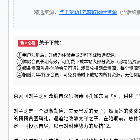
精选资源，
点击赞助
1
元获取网盘资源
（含后续
关于下载：
新人必看
①用户注册后，升级为体验会员即可下载精选资源。
②体验会员长期有效，可免费下载本站大部分资源（除精品资
③精品资源普通/体验会员可通过戏票兑换网盘资源，每个资源
④捐赠为年/终身会员，可免费随时下载站内所有资源，无任何
‌京剧《刘兰芝》改编自汉乐府诗《孔雀东南飞》，讲述了
刘兰芝是一个贤淑勤俭、夫妻恩爱的妻子，然而她的婆婆
的哥哥贪图聘礼，逼迫她改嫁太守之子。在婚期前，焦仲
定一同投水自尽，以示对封建势力的反抗‌12。