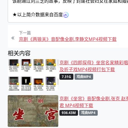
该剧通过刘兰芝的故事，反映了封建社会妇女在家庭和婚
★以上简介数据来自百度
下一篇
京剧《两狼关》音配像全剧.李静文MP4视频下载
相关内容
京剧《四郎探母》坐宫名家精彩唱
及折子戏MP4视频打包下载
7.31G
戏曲MP4
京剧《坐宫》音配像全剧.张克 赵
君 MP4视频下载
936.43M
戏曲MP4