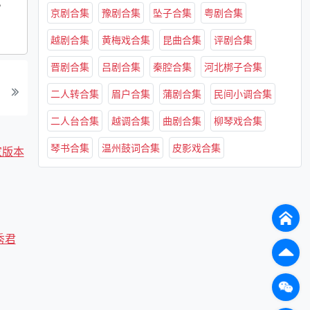
。
京剧合集
豫剧合集
坠子合集
粤剧合集
越剧合集
黄梅戏合集
昆曲合集
评剧合集
晋剧合集
吕剧合集
秦腔合集
河北梆子合集
二人转合集
眉户合集
蒲剧合集
民间小调合集
二人台合集
越调合集
曲剧合集
柳琴戏合集
琴书合集
温州鼓词合集
皮影戏合集
家版本
秀君