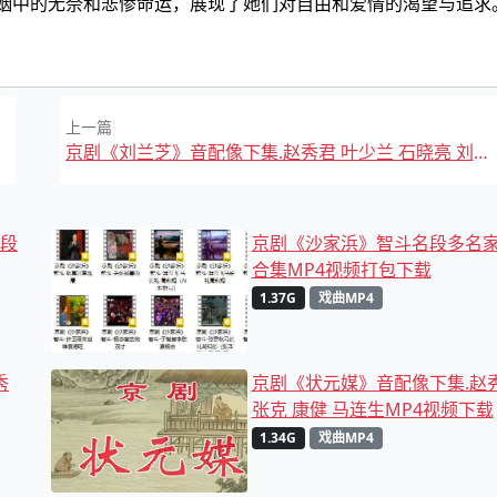
姻中的无奈和悲惨命运，展现了她们对自由和爱情的渴望与追求
上一篇
京剧《刘兰芝》音配像下集.赵秀君 叶少兰 石晓亮 刘树军MP4视频下载
段
京剧《沙家浜》智斗名段多名
合集MP4视频打包下载
1.37G
戏曲MP4
秀
京剧《状元媒》音配像下集.赵
张克 康健 马连生MP4视频下载
1.34G
戏曲MP4